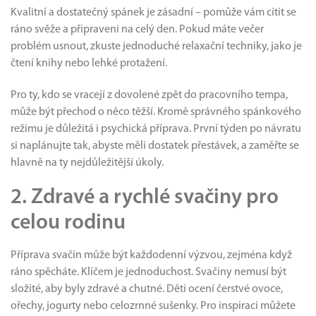
Kvalitní a dostatečný spánek je zásadní – pomůže vám cítit se
ráno svěže a připraveni na celý den. Pokud máte večer
problém usnout, zkuste jednoduché relaxační techniky, jako je
čtení knihy nebo lehké protažení.
Pro ty, kdo se vracejí z dovolené zpět do pracovního tempa,
může být přechod o něco těžší. Kromě správného spánkového
režimu je důležitá i psychická příprava. První týden po návratu
si naplánujte tak, abyste měli dostatek přestávek, a zaměřte se
hlavně na ty nejdůležitější úkoly.
2. Zdravé a rychlé svačiny pro
celou rodinu
Příprava svačin může být každodenní výzvou, zejména když
ráno spěcháte. Klíčem je jednoduchost. Svačiny nemusí být
složité, aby byly zdravé a chutné. Děti ocení čerstvé ovoce,
ořechy, jogurty nebo celozrnné sušenky. Pro inspiraci můžete