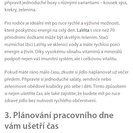
připravit jednoduché boxy s různými variantami – kousek sýra,
krekry, zelenina.
Pro rodiče je ideální mít po ruce rychlé a výživné možnosti,
které poskytnou energii na celý den.
LaVita
s více než 70
přírodními složkami může být skvělým řešením. Stačí
rozmíchat lžíci LaVity ve sklenici vody a máte rychlou porci
energie a živin. Díky vysokému obsahu vitamínů a minerálů
podpoří nejen váš imunitní systém, ale i celkovou vitalitu.
Pokud máte ráno málo času, zkuste si jídlo naplánovat už večer
předem. Připravte si jednoduché saláty, sendviče nebo
zeleninové obědové krabičky pro sebe i děti. Tímto způsobem
si nejen ušetříte čas, ale také zajistíte, že budete mít po ruce
zdravé jídlo bez nutnosti rychlého občerstvení.
3. Plánování pracovního dne
vám ušetří čas