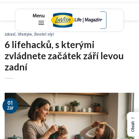
lavita.cz
↗
Skip
zdraví
,
lifestyle
,
životní styl
to
6 lifehacků, s kterými
content
zvládnete začátek září levou
zadní
01
Zář
←
Obsah