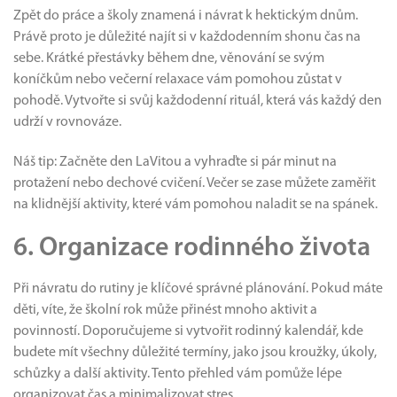
Zpět do práce a školy znamená i návrat k hektickým dnům.
Právě proto je důležité najít si v každodenním shonu čas na
sebe. Krátké přestávky během dne, věnování se svým
koníčkům nebo večerní relaxace vám pomohou zůstat v
pohodě. Vytvořte si svůj každodenní rituál, která vás každý den
udrží v rovnováze.
Náš tip: Začněte den LaVitou a vyhraďte si pár minut na
protažení nebo dechové cvičení. Večer se zase můžete zaměřit
na klidnější aktivity, které vám pomohou naladit se na spánek.
6. Organizace rodinného života
Při návratu do rutiny je klíčové správné plánování. Pokud máte
děti, víte, že školní rok může přinést mnoho aktivit a
povinností. Doporučujeme si vytvořit rodinný kalendář, kde
budete mít všechny důležité termíny, jako jsou kroužky, úkoly,
schůzky a další aktivity. Tento přehled vám pomůže lépe
organizovat čas a minimalizovat stres.