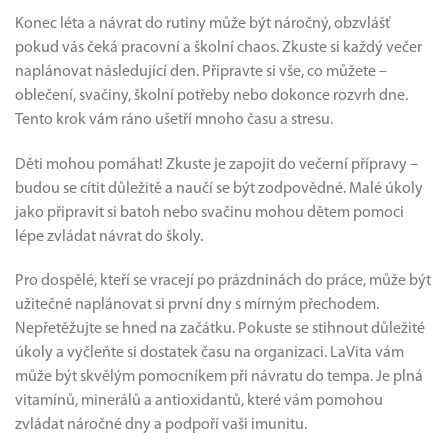
Konec léta a návrat do rutiny může být náročný, obzvlášť
pokud vás čeká pracovní a školní chaos. Zkuste si každý večer
naplánovat následující den. Připravte si vše, co můžete –
oblečení, svačiny, školní potřeby nebo dokonce rozvrh dne.
Tento krok vám ráno ušetří mnoho času a stresu.
Děti mohou pomáhat! Zkuste je zapojit do večerní přípravy –
budou se cítit důležitě a naučí se být zodpovědné. Malé úkoly
jako připravit si batoh nebo svačinu mohou dětem pomoci
lépe zvládat návrat do školy.
Pro dospělé, kteří se vracejí po prázdninách do práce, může být
užitečné naplánovat si první dny s mírným přechodem.
Nepřetěžujte se hned na začátku. Pokuste se stihnout důležité
úkoly a vyčleňte si dostatek času na organizaci. LaVita vám
může být skvělým pomocníkem při návratu do tempa. Je plná
vitamínů, minerálů a antioxidantů, které vám pomohou
zvládat náročné dny a podpoří vaši imunitu.