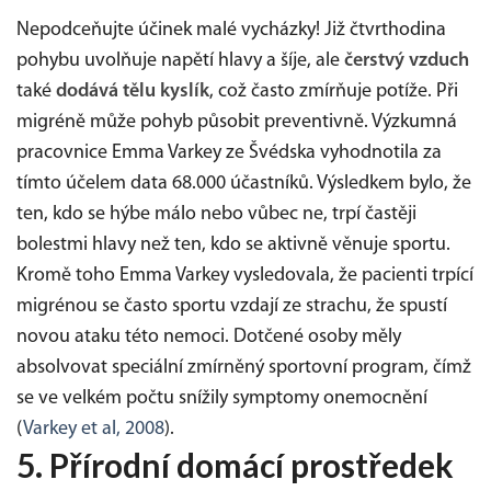
Nepodceňujte účinek malé vycházky! Již čtvrthodina
pohybu uvolňuje napětí hlavy a šíje, ale
čerstvý vzduch
také
dodává tělu kyslík
, což často zmírňuje potíže. Při
migréně může pohyb působit preventivně. Výzkumná
pracovnice Emma Varkey ze Švédska vyhodnotila za
tímto účelem data 68.000 účastníků. Výsledkem bylo, že
ten, kdo se hýbe málo nebo vůbec ne, trpí častěji
bolestmi hlavy než ten, kdo se aktivně věnuje sportu.
Kromě toho Emma Varkey vysledovala, že pacienti trpící
migrénou se často sportu vzdají ze strachu, že spustí
novou ataku této nemoci. Dotčené osoby měly
absolvovat speciální zmírněný sportovní program, čímž
se ve velkém počtu snížily symptomy onemocnění
(
Varkey et al, 2008
).
5. Přírodní domácí prostředek