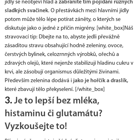
jídly se neobjeví hlad a
zabráníte tím pojídání různých
sladkých svačinek
. O přestávkách mezi hlavními jídly
potom může tělo lépe potírat záněty, o kterých se
diskutuje jako o jedné z příčin migrény. [white_box]Náš
stravovací tip: Dbejte na to, abyste jedli převážně
zásaditou stravu obsahující hodně zeleniny, ovoce,
čerstvých bylinek, celozrnných výrobků, ořechů a
zdravých olejů, které nejenže stabilizují hladinu cukru v
krvi, ale zásobují organismus důležitými živinami.
Především zelenina dodává i
jako je hořčík a draslík,
které zbavují tělo překyselení. [/white_box]
3.
Je to lepší bez mléka,
histaminu či glutamátu?
Vyzkoušejte to!