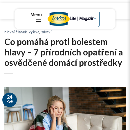
lavita.cz
↗
Skip
hlavní článek
,
výživa
,
zdraví
to
Co pomáhá proti bolestem
content
hlavy – 7 přírodních opatření a
osvědčené domácí prostředky
24
Kvě