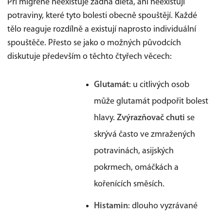
Při migréně neexistuje žádná dieta, ani neexistují
potraviny, které tyto bolesti obecně spouštějí. Každé
tělo reaguje rozdílně a existují naprosto individuální
spouštěče. Přesto se jako o možných původcích
diskutuje především o těchto čtyřech věcech:
Glutamát
: u citlivých osob
může glutamát podpořit bolest
hlavy.
Zvýrazňovač chuti
se
skrývá často ve zmražených
potravinách, asijských
pokrmech, omáčkách a
kořenících směsích.
Histamin
: dlouho vyzrávané