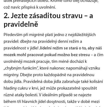
látek přenášejících bolest. Kromě toho olej ochlazuje,
což navíc přispívá k uvolnění.
2. Jezte zásaditou stravu – a
pravidelně
Především při migréně platí jedno z nejdůležitějších
pravidel: dbejte na pravidelný denní režim a
pravidelnost v jídle!
Jídelní režim se stará o to, aby náš
mozek mohl pracovat pokud možno bez stresu
– a čím
uvolněněji mozek pracuje, tím méně dochází k
„chybným funkcím“, které nakonec napomáhají vzniku
migrény. Dbejte proto každopádně na pravidelnou
dobu jídla. Pravidelná doba jídla zabraňuje také kolísání
hladiny cukru v krvi, jež může prokazatelně spouštět
různé ataky bolesti. V ideálním případě se najezte
během tří hlavních jídel dosytnosti, takže v době mezi