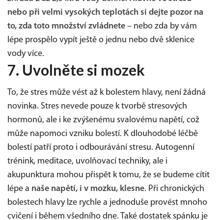
nebo při velmi vysokých teplotách si dejte pozor na
to, zda toto množství zvládnete
– nebo zda by vám
lépe prospělo vypít ještě o jednu nebo dvě sklenice
vody více.
7. Uvolněte si mozek
To, že stres může vést až k bolestem hlavy, není žádná
novinka. Stres nevede pouze k tvorbě stresových
hormonů, ale i ke zvýšenému svalovému napětí, což
může napomoci vzniku bolestí. K dlouhodobé léčbě
bolestí patří proto i odbourávání stresu. Autogenní
trénink, meditace, uvolňovací techniky, ale i
akupunktura mohou přispět k tomu, že se budeme cítit
lépe a
naše napětí, i v mozku, klesne
. Při chronických
bolestech hlavy lze rychle a jednoduše provést mnoho
cvičení i během všedního dne. Také dostatek spánku je