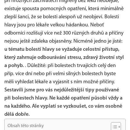
při hrozných záchvatech migrény bez léků neobejde,
existuje spousta pomocných opatření, která minimálně
zlepší šanci, že se bolesti alespoň už neobjeví. Bolesti
hlavy jsou pro lékaře velkou hádankou. Neboť
odborníci rozlišují více než 300 různých druhů a příčiny
nejsou ještě zdaleka objasněny. Nicméně jedno je jisté:
u tématu bolestí hlavy se vyžaduje celostní přístup,
který zahrnuje odbourávání stresu, zdravý životní styl
a pohyb.
. Důležité: při bolestech trvajících celý den
příp. více dní nebo při velmi silných bolestech byste
měli vyhledat lékaře a vyjasnit s ním možné příčiny.
Sestavili jsme pro vás nejdůležitější tipy používané
při bolestech hlavy. Ne každé opatření působí vždy a
na každého. Ale vyplatí se vyzkoušet, co vám osobně
dělá dobře.
Obsah této stránky