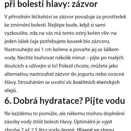
při bolesti hlavy: zázvor
V přírodním léčitelství se zázvor považuje za prostředek
ke zmírnění bolesti. Nejlépe bude, když si sami
vyzkoušíte, zda na vás má tento ostrý kořen vliv: na
jeden šálek čaje potřebujete kousek bio zázvoru.
Nastrouhejte asi 1 cm kořene a povařte jej se šálkem
vody. Nechte louhovat několik minut – pijte po malých
doušcích a užívejte si to! Pokud chcete, můžete jako
alternativu nastrouhat zázvor do jogurtu nebo ovocné
šťávy. Strouháním se uvolní víc
kvalitních éterických
olejů
.
6. Dobrá hydratace? Pijte vodu
Ne každému to pomůže, ale někomu mohou doplněné
zásoby vody ztišit bolesti hlavy. Optimální je vypít
zhruba 2 až 2,5 litru vody denně.
Hlavně ve stresu