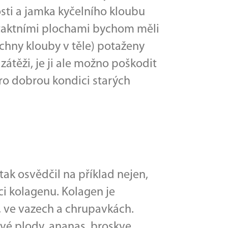
sti a jamka kyčelního kloubu
ntaktními plochami bychom měli
echny klouby v těle) potaženy
átěži, je ji ale možno poškodit
ro dobrou kondici starých
ak osvědčil na příklad nejen,
i kolagenu. Kolagen je
, ve vazech a chrupavkách.
vé plody, ananas, broskve,