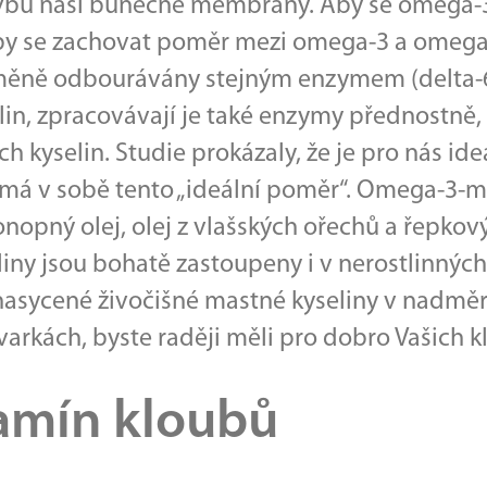
avbu naší buněčné membrány. Aby se omega-3
l by se zachovat poměr mezi omega-3 a omeg
měně odbourávány stejným enzymem (delta-6-d
n, zpracovávají je také enzymy přednostně
 kyselin. Studie prokázaly, že je pro nás id
 má v sobě tento „ideální poměr“. Omega-3-ma
onopný olej, olej z vlašských ořechů a řepkový
y jsou bohatě zastoupeny i v nerostlinných z
 nasycené živočišné mastné kyseliny v nadmě
varkách, byste raději měli pro dobro Vašich
tamín kloubů