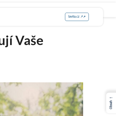
lavita.cz ↗
ují Vaše
←
Obsah