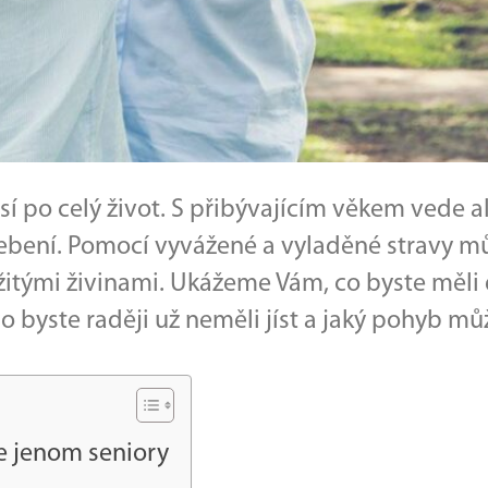
í po celý život. S přibývajícím věkem vede 
ebení. Pomocí vyvážené a vyladěné stravy m
ežitými živinami. Ukážeme Vám, co byste mě
co byste raději už neměli jíst a jaký pohyb 
e jenom seniory