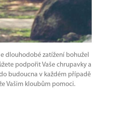
ale dlouhodobé zatížení bohužel
ůžete podpořit Vaše chrupavky a
li do budoucna v každém případě
může Vašim kloubům pomoci.