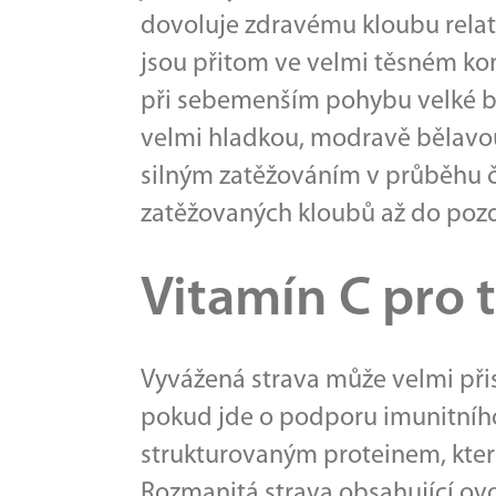
dovoluje zdravému kloubu relati
jsou přitom ve velmi těsném k
při sebemenším pohybu velké bol
velmi hladkou, modravě bělavou 
silným zatěžováním v průběhu ča
zatěžovaných kloubů až do poz
Vitamín C pro 
Vyvážená strava může velmi přis
pokud jde o podporu imunitního
strukturovaným proteinem, který
Rozmanitá strava obsahující ov