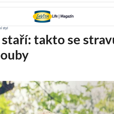
í styl
staří: takto se strav
louby