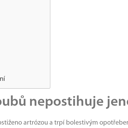
ní
oubů nepostihuje je
stiženo artrózou a trpí bolestivým opotřebe