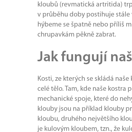
kloubů (revmatická artritida) tr
v průběhu doby postihuje stále
hýbeme se špatně nebo příliš m
chrupavkám pěkně zabrat.
Jak fungují na
Kosti, ze kterých se skládá naše 
celé tělo. Tam, kde naše kostra 
mechanické spoje, které do nehy
klouby jsou na příklad klouby p
kloubu, druhého největšího klou
je kulovým kloubem, tzn., že ku