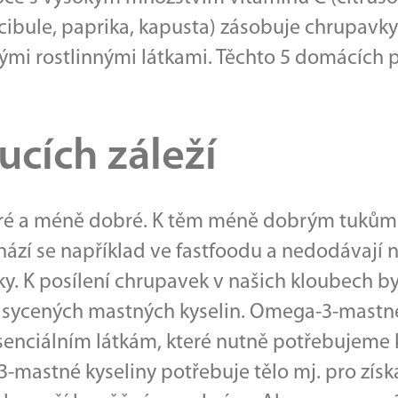
a, cibule, paprika, kapusta) zásobuje chrupav
ými rostlinnými látkami. Těchto 5 domácích 
ucích záleží
obré a méně dobré. K těm méně dobrým tukům 
ází se například ve fastfoodu a nedodávají 
. K posílení chrupavek v našich kloubech bys
nasycených mastných kyselin. Omega-3-mastn
enciálním látkám, které nutně potřebujeme k 
-mastné kyseliny potřebuje tělo mj. pro získ