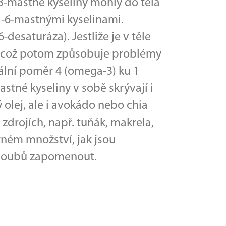
-mastné kyseliny mohly do těla
a-6-mastnými kyselinami.
esaturáza). Jestliže je v těle
, což potom způsobuje problémy
eální poměr 4 (omega-3) ku 1
stné kyseliny v sobě skrývají i
 olej, ale i avokádo nebo chia
drojích, např. tuňák, makrela,
rném množství, jak jsou
 kloubů zapomenout.