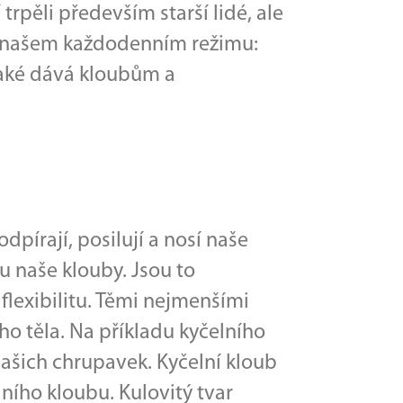
trpěli především starší lidé, ale
 v našem každodenním režimu:
také dává kloubům a
odpírají, posilují a nosí naše
vu naše klouby. Jsou to
flexibilitu. Těmi nejmenšími
ho těla. Na příkladu kyčelního
našich chrupavek. Kyčelní kloub
ního kloubu. Kulovitý tvar