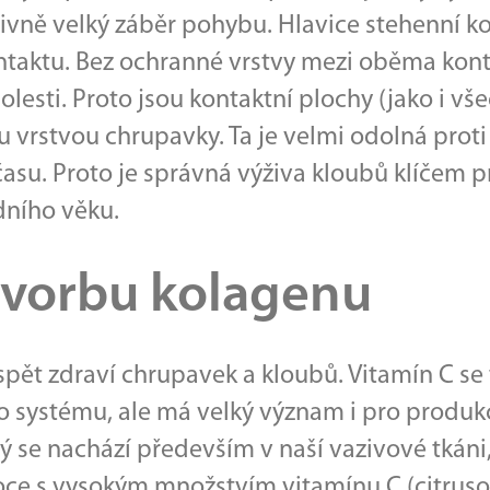
vně velký záběr pohybu. Hlavice stehenní ko
ontaktu. Bez ochranné vrstvy mezi oběma ko
esti. Proto jsou kontaktní plochy (jako i vš
vrstvou chrupavky. Ta je velmi odolná proti z
su. Proto je správná výživa kloubů klíčem p
dního věku.
tvorbu kolagenu
pět zdraví chrupavek a kloubů. Vitamín C se t
 systému, ale má velký význam i pro produkc
 se nachází především v naší vazivové tkáni
oce s vysokým množstvím vitamínu C (citruso