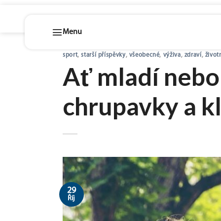
Skip
sport
,
starší příspěvky
,
všeobecné
,
výživa
,
zdraví
,
životn
to
Ať mladí nebo 
content
chrupavky a k
29
Říj