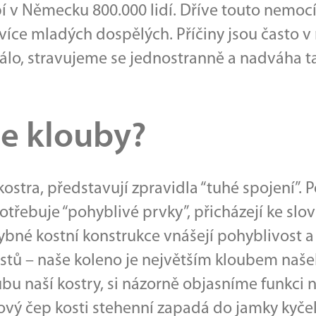
pí v Německu 800.000 lidí. Dříve touto nemocí 
 více mladých dospělých. Příčiny jsou často
álo, stravujeme se jednostranně a nadváha 
še klouby?
kostra, představují zpravidla “tuhé spojení”. P
potřebuje “pohyblivé prvky”, přicházejí ke slo
bné kostní konstrukce vnášejí pohyblivost a 
rstů – naše koleno je největším kloubem naše
bu naší kostry, si názorně objasníme funkci 
lový čep kosti stehenní zapadá do jamky kyčel