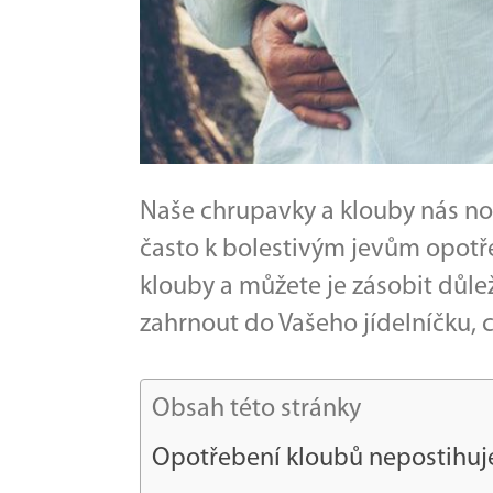
Naše chrupavky a klouby nás nos
často k bolestivým jevům opotř
klouby a můžete je zásobit důl
zahrnout do Vašeho jídelníčku, 
Obsah této stránky
Opotřebení kloubů nepostihuj