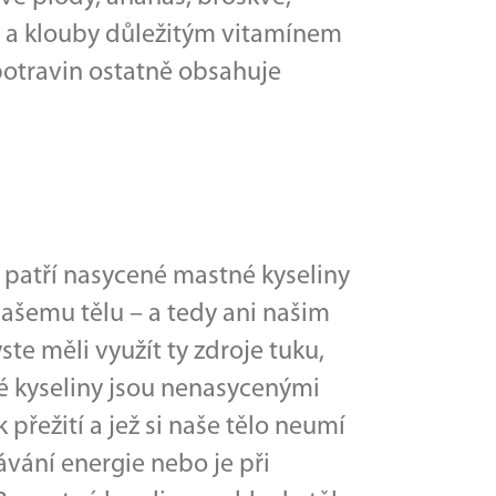
ky a klouby důležitým vitamínem
potravin ostatně obsahuje
patří nasycené mastné kyseliny
našemu tělu – a tedy ani našim
te měli využít ty zdroje tuku,
é kyseliny jsou nenasycenými
přežití a jež si naše tělo neumí
ávání energie nebo je při