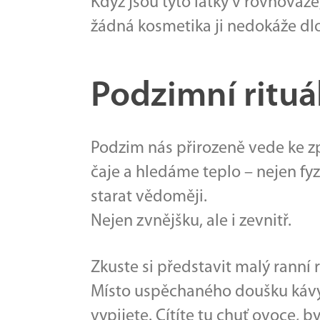
Když jsou tyto látky v rovnováze,
žádná kosmetika ji nedokáže dl
Podzimní rituály
Podzim nás přirozeně vede ke zp
čaje a hledáme teplo – nejen fyz
starat vědoměji.
Nejen zvnějšku, ale i zevnitř.
Zkuste si představit malý ranní r
Místo uspěchaného doušku kávy s
vypijete. Cítíte tu chuť ovoce, b