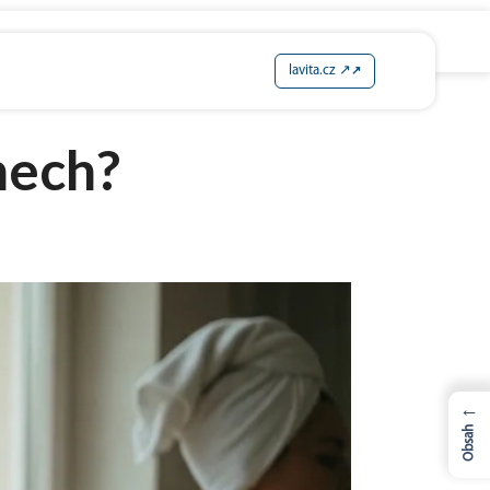
lavita.cz ↗
dnech?
←
Obsah