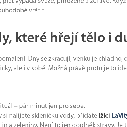
 pleť vypadá svěže, přirozeně a zdravě. Když c
ouhodobě vrátit.
, které hřejí tělo i d
omalení. Dny se zkracují, venku je chladno,
icky, ale i v sobě. Možná právě proto je to id
ituál – pár minut jen pro sebe.
i nalijete skleničku vody, přidáte
lžíci
LaVit
ylin a zeleniny. Není to jen doplněk stravy. Je 