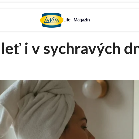
pleť i v sychravých 