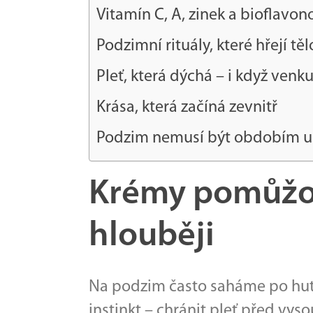
Vitamín C, A, zinek a bioflavono
Podzimní rituály, které hřejí těl
Pleť, která dýchá – i když venk
Krása, která začíná zevnitř
Podzim nemusí být obdobím un
Krémy pomůžou
hlouběji
Na podzim často saháme po hutn
instinkt – chránit pleť před vys