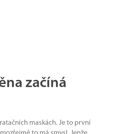
ěna začíná
atačních maskách. Je to první
 samozřejmě to má smysl. Jenže