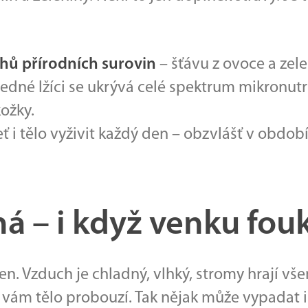
hů přírodních surovin
– šťávu z ovoce a zele
jedné lžíci se ukrývá celé spektrum mikronutr
ožky.
ť i tělo vyživit každý den – obzvlášť v období
há – i když venku fou
ven. Vzduch je chladný, vlhký, stromy hrají vš
e vám tělo probouzí. Tak nějak může vypadat i 