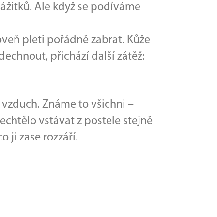
 zážitků. Ale když se podíváme
roveň pleti pořádně zabrat. Kůže
dechnout, přichází další zátěž:
hý vzduch. Známe to všichni –
nechtělo vstávat z postele stejně
 ji zase rozzáří.