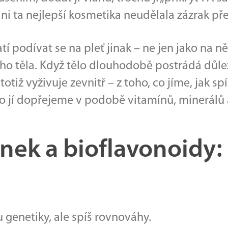
 ani ta nejlepší kosmetika neudělala zázrak př
í podívat se na pleť jinak – ne jen jako na ně
ho těla. Když tělo dlouhodobě postrádá důle
 totiž vyživuje zevnitř – z toho, co jíme, jak 
co jí dopřejeme v podobě vitamínů, minerálů 
inek a bioflavonoidy: 
 genetiky, ale spíš rovnováhy.