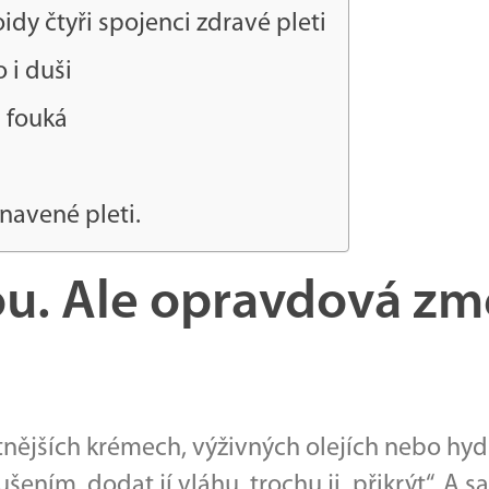
idy čtyři spojenci zdravé pleti
o i duši
u fouká
avené pleti.
. Ale opravdová zm
ějších krémech, výživných olejích nebo hydr
oušením, dodat jí vláhu, trochu ji „přikrýt“. A