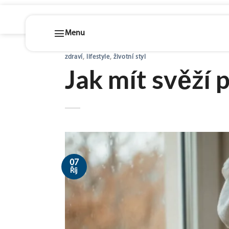
Skip
zdraví
,
lifestyle
,
životní styl
to
Jak mít svěží 
content
07
Říj