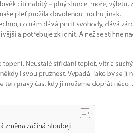
lověk cítí nabitý – plný slunce, moře, výletů,
naše pleť prožila dovolenou trochu jinak.
 všechno, co nám dává pocit svobody, dává zá
vější a potřebuje zklidnit. A než se stihne na
é topení. Neustálé střídání teplot, vítr a suc
 někdy i svou pružnost. Vypadá, jako by se jí 
 ten pravý čas, kdy jí můžeme dopřát něco, co
 změna začíná hlouběji