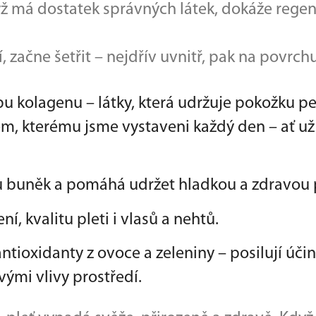
yž má dostatek správných látek, dokáže regene
 začne šetřit – nejdřív uvnitř, pak na povrchu.
rbu kolagenu – látky, která udržuje pokožku p
, kterému jsme vystaveni každý den – ať už k
buněk a pomáhá udržet hladkou a zdravou 
í, kvalitu pleti i vlasů a nehtů.
antioxidanty z ovoce a zeleniny – posilují úči
vými vlivy prostředí.