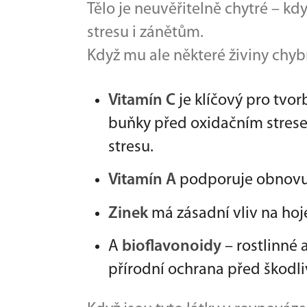
Tělo je neuvěřitelně chytré – kd
stresu i zánětům.
Když mu ale některé živiny chybí,
Vitamín C
je klíčový pro tvo
buňky před oxidačním stresem
stresu.
Vitamín A
podporuje obnovu 
Zinek
má zásadní vliv na hojen
A
bioflavonoidy
– rostlinné 
přírodní ochrana před škodli