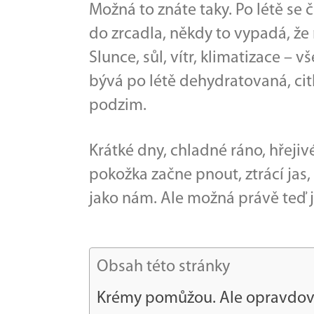
Možná to znáte taky. Po létě se č
do zrcadla, někdy to vypadá, že 
Slunce, sůl, vítr, klimatizace –
bývá po létě dehydratovaná, citli
podzim.
Krátké dny, chladné ráno, hřejiv
pokožka začne pnout, ztrácí jas,
jako nám. Ale možná právě teď je
Obsah této stránky
Krémy pomůžou. Ale opravdová