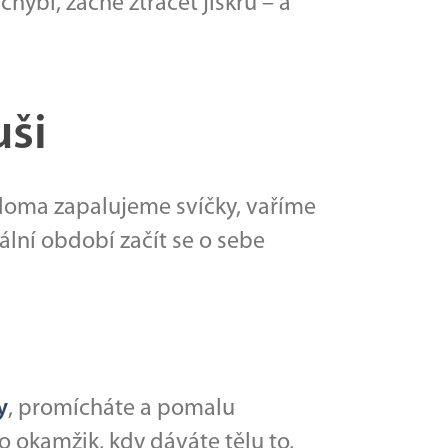
hybí, začne ztrácet jiskru – a
uši
 doma zapalujeme svíčky, vaříme
eální období začít se o sebe
y
, promícháte a pomalu
to okamžik, kdy dáváte tělu to,