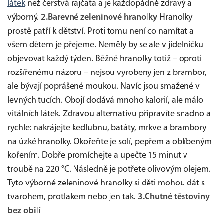
látek
než čerstvá rajčata a je každopádně zdravý a
výborný.
2.Barevné zeleninové hranolky
Hranolky
prostě patří k dětství. Proti tomu není co namítat a
všem dětem je přejeme. Neměly by se ale v jídelníčku
objevovat každý týden. Běžné hranolky totiž – oproti
rozšířenému názoru – nejsou vyrobeny jen z brambor,
ale bývají poprášené moukou. Navíc jsou smažené v
levných tucích. Obojí dodává mnoho kalorií, ale málo
vitálních látek. Zdravou alternativu připravíte snadno a
rychle: nakrájejte kedlubnu, batáty, mrkve a brambory
na úzké hranolky. Okořeňte je solí, pepřem a oblíbeným
kořením. Dobře promíchejte a upečte 15 minut v
troubě na 220 °C. Následně je potřete olivovým olejem.
Tyto výborné zeleninové hranolky si děti mohou dát s
tvarohem, protlakem nebo jen tak.
3.Chutné těstoviny
bez obilí