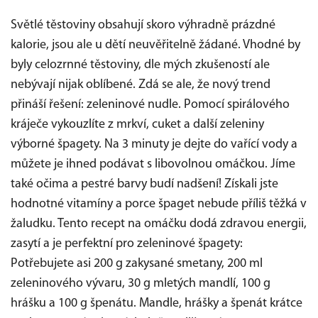
Světlé těstoviny obsahují skoro výhradně prázdné
kalorie, jsou ale u dětí neuvěřitelně žádané. Vhodné by
byly celozrnné těstoviny, dle mých zkušeností ale
nebývají nijak oblíbené. Zdá se ale, že nový trend
přináší řešení: zeleninové nudle. Pomocí spirálového
kráječe vykouzlíte z mrkví, cuket a další zeleniny
výborné špagety. Na 3 minuty je dejte do vařící vody a
můžete je ihned podávat s libovolnou omáčkou. Jíme
také očima a pestré barvy budí nadšení! Získali jste
hodnotné vitamíny a porce špaget nebude příliš těžká v
žaludku. Tento recept na omáčku dodá zdravou energii,
zasytí a je perfektní pro zeleninové špagety:
Potřebujete asi 200 g zakysané smetany, 200 ml
zeleninového vývaru, 30 g mletých mandlí, 100 g
hrášku a 100 g špenátu. Mandle, hrášky a špenát krátce