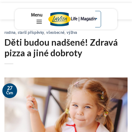
lavita.cz
↗
Skip
rodina
,
starší příspěvky
,
všeobecné
,
výživa
to
Děti budou nadšené! Zdravá
content
pizza a jiné dobroty
27
Čvn