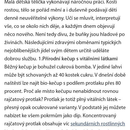
Malá dětská tělíčka vykonávají náročnou práci. Kosti
rostou, tělo se pořád mění a i duševně podávají děti
denně neuvěřitelné výkony. Učí se mluvit, interpretují
vše, co se okolo nich děje, a každým dnem objevují
něco nového. Není tedy divu, že buňky jsou hladové po
živinách. Následujícími zdravými obměnami typických
nejoblíbenějších jídel svým dětem určitě uděláte
dobrou službu.
1.Přírodní kečup s vitálními látkami
Běžný kečup je bohužel cukrová bomba. V jediné lahvi
může být schovaných až 40 kostek cukru. V dnešní době
naštěstí lze najít bio-kečup s podílem protlaku přes 80
procent. Proč ale místo kečupu nenabídnout rovnou
rajčatový protlak? Protlak je totiž plný vitálních látek –
přesný opak ocukrované varianty. V podstatě jej můžete
nabízet ke všem pokrmům jako dip. Koncentrovaný
rajčatový protlak obsahuje víc
sekundárních rostlinných