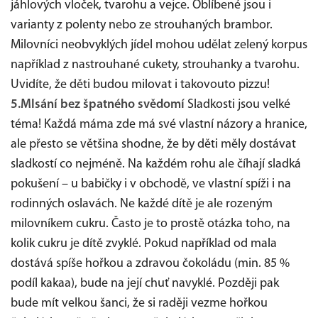
jáhlových vloček, tvarohu a vejce. Oblíbené jsou i
varianty z polenty nebo ze strouhaných brambor.
Milovníci neobvyklých jídel mohou udělat zelený korpus
například z nastrouhané cukety, strouhanky a tvarohu.
Uvidíte, že děti budou milovat i takovouto pizzu!
5.Mlsání bez špatného svědomí
Sladkosti jsou velké
téma! Každá máma zde má své vlastní názory a hranice,
ale přesto se většina shodne, že by děti měly dostávat
sladkostí co nejméně. Na každém rohu ale číhají sladká
pokušení – u babičky i v obchodě, ve vlastní spíži i na
rodinných oslavách. Ne každé dítě je ale rozeným
milovníkem cukru. Často je to prostě otázka toho, na
kolik cukru je dítě zvyklé. Pokud například od mala
dostává spíše hořkou a zdravou čokoládu (min. 85 %
podíl kakaa), bude na její chuť navyklé. Později pak
bude mít velkou šanci, že si raději vezme hořkou