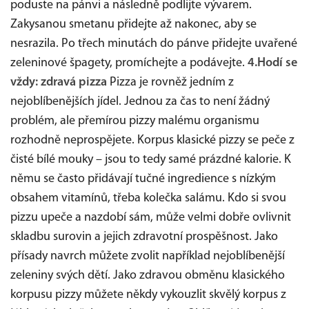
poduste na pánvi a následně podlijte vývarem.
Zakysanou smetanu přidejte až nakonec, aby se
nesrazila. Po třech minutách do pánve přidejte uvařené
zeleninové špagety, promíchejte a podávejte.
4.Hodí se
vždy: zdravá pizza
Pizza je rovněž jedním z
nejoblíbenějších jídel. Jednou za čas to není žádný
problém, ale přemírou pizzy malému organismu
rozhodně neprospějete. Korpus klasické pizzy se peče z
čisté bílé mouky – jsou to tedy samé prázdné kalorie. K
němu se často přidávají tučné ingredience s nízkým
obsahem vitamínů, třeba kolečka salámu. Kdo si svou
pizzu upeče a nazdobí sám, může velmi dobře ovlivnit
skladbu surovin a jejich zdravotní prospěšnost. Jako
přísady navrch můžete zvolit například nejoblíbenější
zeleniny svých dětí. Jako zdravou obměnu klasického
korpusu pizzy můžete někdy vykouzlit skvělý korpus z