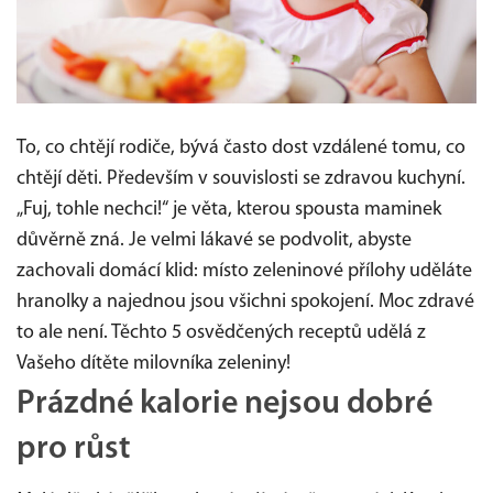
To, co chtějí rodiče, bývá často dost vzdálené tomu, co
chtějí děti. Především v souvislosti se zdravou kuchyní.
„Fuj, tohle nechci!“ je věta, kterou spousta maminek
důvěrně zná. Je velmi lákavé se podvolit, abyste
zachovali domácí klid: místo zeleninové přílohy uděláte
hranolky a najednou jsou všichni spokojení. Moc zdravé
to ale není. Těchto 5 osvědčených receptů udělá z
Vašeho dítěte milovníka zeleniny!
Prázdné kalorie nejsou dobré
pro růst