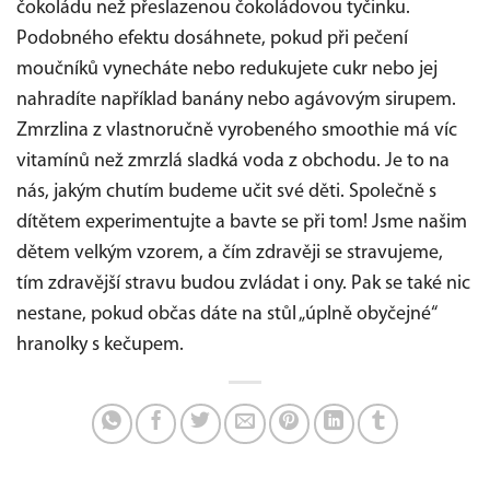
čokoládu než přeslazenou čokoládovou tyčinku.
Podobného efektu dosáhnete, pokud při pečení
moučníků vynecháte nebo redukujete cukr nebo jej
nahradíte například banány nebo agávovým sirupem.
Zmrzlina z vlastnoručně vyrobeného smoothie má víc
vitamínů než zmrzlá sladká voda z obchodu. Je to na
nás, jakým chutím budeme učit své děti. Společně s
dítětem experimentujte a bavte se při tom! Jsme našim
dětem velkým vzorem, a čím zdravěji se stravujeme,
tím zdravější stravu budou zvládat i ony. Pak se také nic
nestane, pokud občas dáte na stůl „úplně obyčejné“
hranolky s kečupem.