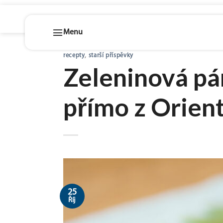
Skip
recepty
,
starší příspěvky
to
Zeleninová pá
content
přímo z Orien
25
Říj