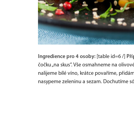
Ingredience pro 4 osoby:
[table id=6 /]
Pří
čočku „na skus“. Vše osmahneme na olivovém
nalijeme bílé víno, krátce povaříme, při
nasypeme zeleninu a sezam. Dochutíme só