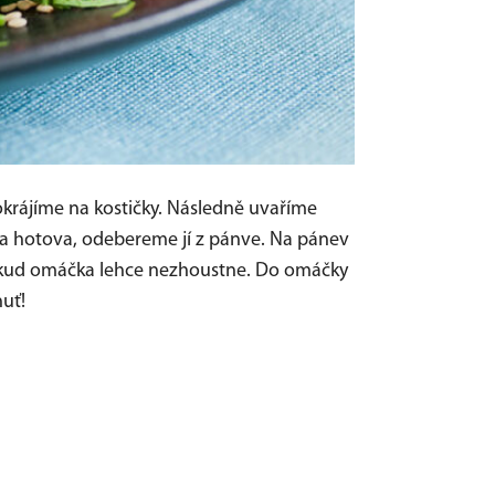
pokrájíme na kostičky. Následně uvaříme
ina hotova, odebereme jí z pánve. Na pánev
dokud omáčka lehce nezhoustne. Do omáčky
uť!