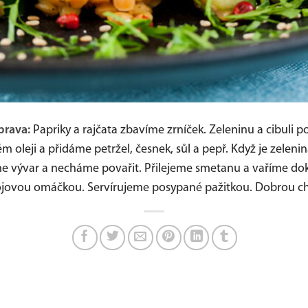
prava:
Papriky a rajčata zbavíme zrníček. Zeleninu a cibuli 
 oleji a přidáme petržel, česnek, sůl a pepř. Když je zelen
dáme vývar a necháme povařit. Přilejeme smetanu a vaříme 
jovou omáčkou. Servírujeme posypané pažitkou. Dobrou ch