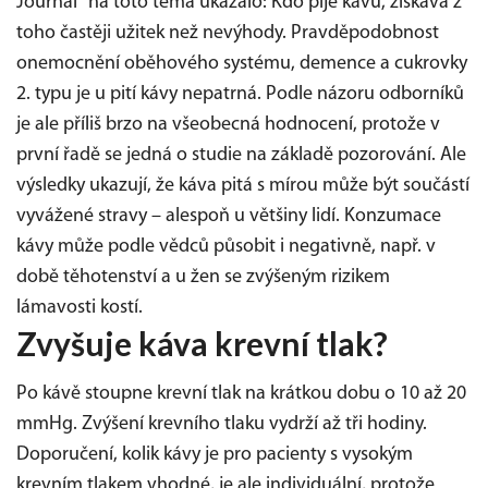
Journal“ na toto téma ukázalo: Kdo pije kávu, získává z
toho častěji užitek než nevýhody. Pravděpodobnost
onemocnění oběhového systému, demence a cukrovky
2. typu je u pití kávy nepatrná. Podle názoru odborníků
je ale příliš brzo na všeobecná hodnocení, protože v
první řadě se jedná o studie na základě pozorování. Ale
výsledky ukazují, že káva pitá s mírou může být součástí
vyvážené stravy – alespoň u většiny lidí. Konzumace
kávy může podle vědců působit i negativně, např. v
době těhotenství a u žen se zvýšeným rizikem
lámavosti kostí.
Zvyšuje káva krevní tlak?
Po kávě stoupne krevní tlak na krátkou dobu o 10 až 20
mmHg. Zvýšení krevního tlaku vydrží až tři hodiny.
Doporučení, kolik kávy je pro pacienty s vysokým
krevním tlakem vhodné, je ale individuální, protože