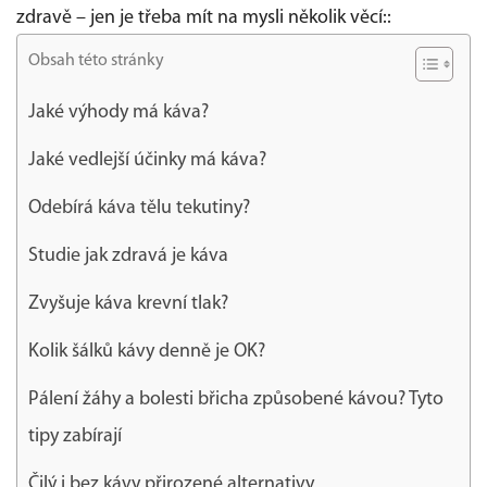
zdravě – jen je třeba mít na mysli několik věcí::
Obsah této stránky
Jaké výhody má káva?
Jaké vedlejší účinky má káva?
Odebírá káva tělu tekutiny?
Studie jak zdravá je káva
Zvyšuje káva krevní tlak?
Kolik šálků kávy denně je OK?
Pálení žáhy a bolesti břicha způsobené kávou? Tyto
tipy zabírají
Čilý i bez kávy přirozené alternativy