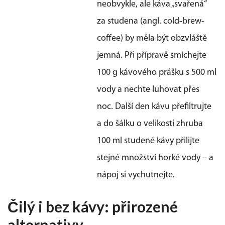
neobvykle, ale káva „svařená“
za studena (angl. cold-brew-
coffee) by měla být obzvláště
jemná. Při přípravě smíchejte
100 g kávového prášku s 500 ml
vody a nechte luhovat přes
noc. Další den kávu přefiltrujte
a do šálku o velikosti zhruba
100 ml studené kávy přilijte
stejné množství horké vody – a
nápoj si vychutnejte.
Čilý i bez kávy: přirozené
alternativy