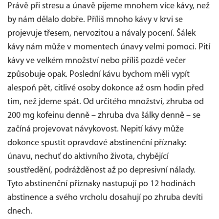
Právě při stresu a únavě pijeme mnohem více kávy, než
by nám dělalo dobře. Příliš mnoho kávy v krvi se
projevuje třesem, nervozitou a návaly pocení. Šálek
kávy nám může v momentech únavy velmi pomoci. Pití
kávy ve velkém množství nebo příliš pozdě večer
způsobuje opak. Poslední kávu bychom měli vypít
alespoň pět, citlivé osoby dokonce až osm hodin před
tím, než jdeme spát. Od určitého množství, zhruba od
200 mg kofeinu denně – zhruba dva šálky denně – se
začíná projevovat návykovost. Nepití kávy může
dokonce spustit opravdové abstinenční příznaky:
únavu, nechuť do aktivního života, chybějící
soustředění, podrážděnost až po depresivní nálady.
Tyto abstinenční příznaky nastupují po 12 hodinách
abstinence a svého vrcholu dosahují po zhruba devíti
dnech.