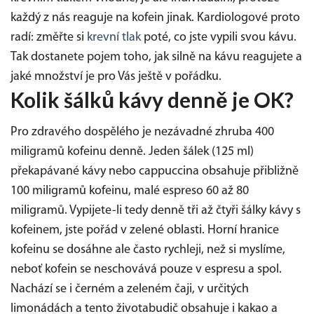
každý z nás reaguje na kofein jinak. Kardiologové proto
radí: změřte si
krevní tlak
poté, co jste vypili svou kávu.
Tak dostanete pojem toho, jak silně na kávu reagujete a
jaké množství je pro Vás ještě v pořádku.
Kolik šálků kávy denně je OK?
Pro zdravého dospělého je nezávadné zhruba 400
miligramů kofeinu denně. Jeden šálek (125 ml)
překapávané kávy nebo cappuccina obsahuje přibližně
100 miligramů kofeinu, malé espreso 60 až 80
miligramů. Vypijete-li tedy denně tři až čtyři šálky kávy s
kofeinem, jste pořád v zelené oblasti. Horní hranice
kofeinu se dosáhne ale často rychleji, než si myslíme,
neboť kofein se neschovává pouze v espresu a spol.
Nachází se i černém a zeleném čaji, v určitých
limonádách a tento životabudič obsahuje i kakao a