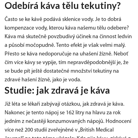
Odebírá káva tělu tekutiny?
Často se ke kávě podává sklenice vody. Je to dobrá
kompenzace vody, kterou káva našemu tělu odebere?
Káva má skutečně povzbudivý účinek na činnost ledvin
a působí močopudně. Tento efekt je však velmi malý.
Přesto se káva nedoporučuje na uhašení žízně. Neboť
čím více kávy se vypije, tím nepravděpodobnější je, že
se bude pít ještě dostatečné množství tekutiny na
zdravé hašení žízně, jako je voda.
Studie: jak zdravá je káva
Již léta se lékaři zabývají otázkou, jak zdravá je káva.
Nakonec je tento nápoj se 162 litry na hlavu za rok
jedním z nečastěji konzumovaných nápojů. Hodnocení
více než 200 studií zveřejněné v „British Medical