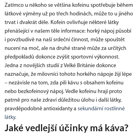
Zatímco u někoho se většina kofeinu spotřebuje během
látkové výměny už po třech hodinách, může to u jiného
trvat i dvakrát déle. Kofein ovlivňuje některé látky
přenášející v našem těle informace: horký nápoj působí
i povzbudivě na naší srdeční činnost, může spouštět
nucení na moč, ale na druhé straně může za určitých
předpokladů dokonce zvýšit sportovní výkonnost.
Jedna z novějších studií z Velké Británie dokonce
naznačuje, že milovníci tohoto horkého nápoje žijí lépe
– nezávisle na tom, zda pili kávu s obsahem kofeinu
nebo bezkofeinový nápoj. Vedle kofeinu hrají proto
patrně pro naše zdraví důležitou úlohu i další látky,
pravděpodobně antioxidanty a
sekundární rostlinné
látky
.
Jaké vedlejší účinky má káva?