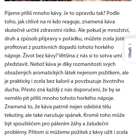
Pijeme příliš mnoho kávy. Je to opravdu tak? Podle
toho, jak citlivě na ni kdo reaguje, znamená káva
skutečně určité zdravotní riziko. Ale pokud je množství,
druh a způsob přípravy v pořádku, můžete zcela jistě
←
profitovat z pozitivních dopadů tohoto horkého
Obsah
nápoje.
Život bez kávy? Většina z nás si to sotva umí
představit. Neboť káva je díky rozmanitosti svých
obsažených aromatických látek nejenom požitkem, ale
je prakticky i zcela bez kalorií a povzbuzuje životního
ducha. Přesto zná každý z nás doporučení, že by se
nemělo pít příliš mnoho tohoto horkého nápoje.
Znamená to, že káva patrně nejen odebírá tělu
tekutiny, ale také narušuje spánek. Kromě toho může
být spouštěčem pro pálením žáhy a žaludeční
problémy. Přitom si můžeme požitek z kávy užít i zcela