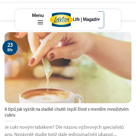
lavita.cz
↗
Skip
to
content
23
Bře
8 tipů jak vyzrát na sladké chutě: lepší život s menším množstvím
cukru
Je cukr novým tabákem? Dle názoru výživových specialistů
ano. Nezávislé studie totiž stále jednoznačněji ukazují,...