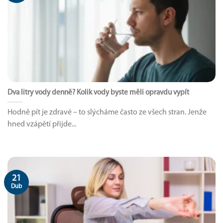
Dva litry vody denně? Kolik vody byste měli opravdu vypít
Hodně pít je zdravé – to slýcháme často ze všech stran. Jenže
hned vzápětí přijde...
21
Dub